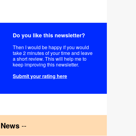
Do you like this newsletter?
Then I would be happy if you would
take 2 minutes of your time and leave
a short review. This will help me to
keep improving this newsletter.
Submit your rating here
--
News