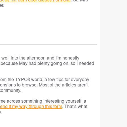
er.
's well into the afternoon and I'm honestly
lly, because May had plenty going on, so I needed
rom the TYPO3 world, a few tips for everyday
nsions to browse. Most of the articles aren't
 community.
ome across something interesting yourself, a
end it my way through this form
. That's what
h.