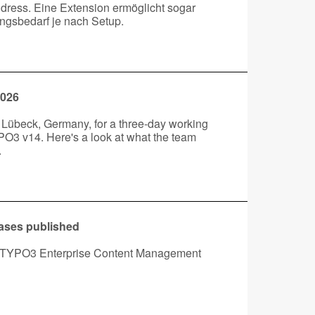
ddress. Eine Extension ermöglicht sogar
gsbedarf je nach Setup.
2026
übeck, Germany, for a three-day working
TYPO3 v14. Here's a look at what the team
.
eases published
he TYPO3 Enterprise Content Management