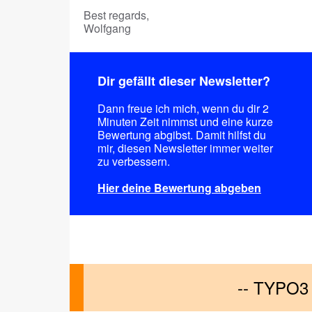
Best regards,
Wolfgang
Dir gefällt dieser Newsletter?
Dann freue ich mich, wenn du dir 2
Minuten Zeit nimmst und eine kurze
Bewertung abgibst. Damit hilfst du
mir, diesen Newsletter immer weiter
zu verbessern.
Hier deine Bewertung abgeben
-- TYPO3